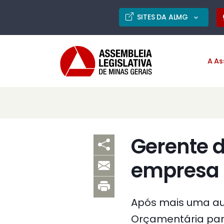
SITES DA ALMG
A As
Gerente 
empresa 
Após mais uma aud
Orçamentária para