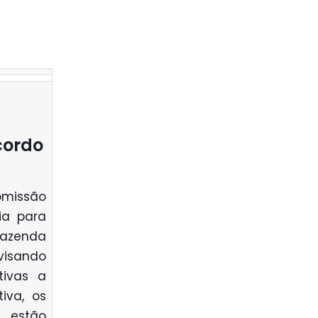
cordo
omissão
ia para
Fazenda
visando
tivas a
tiva, os
 estão