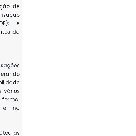
ação de
rização
DF); e
ntos da
usações
terando
bilidade
 vários
 formal
o e na
utou as