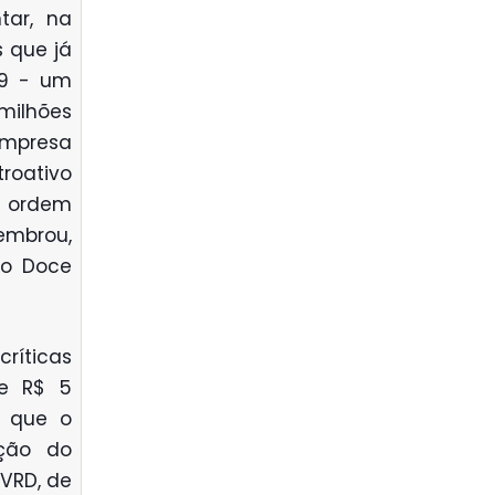
tar, na
 que já
99 - um
milhões
empresa
roativo
e ordem
embrou,
io Doce
ríticas
de R$ 5
e que o
ação do
CVRD, de