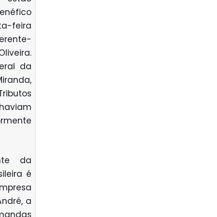
enéfico
a-feira
erente-
iveira.
ral da
iranda,
Tributos
á haviam
ormente
nte da
ileira é
empresa
André, a
emandas