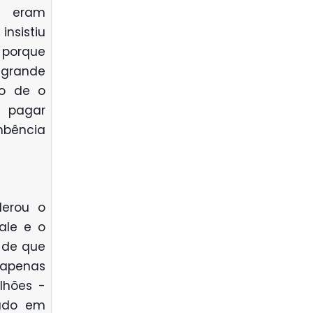
e eram
insistiu
 porque
 grande
co de o
 pagar
bência
derou o
ale e o
e de que
 apenas
lhões -
tado em