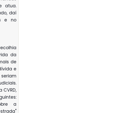
e atua.
do, daí
s e no
ecolhia
vida da
mais de
dívida e
, seriam
diciais.
 a CVRD,
uintes:
obre a
trada"