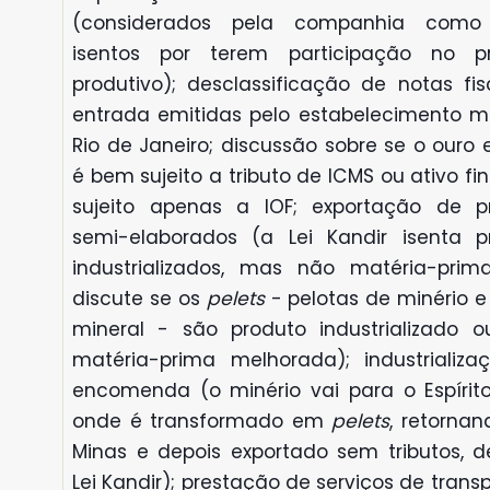
(considerados pela companhia como
isentos por terem participação no p
produtivo); desclassificação de notas fis
entrada emitidas pelo estabelecimento ma
Rio de Janeiro; discussão sobre se o ouro 
é bem sujeito a tributo de ICMS ou ativo fi
sujeito apenas a IOF; exportação de p
semi-elaborados (a Lei Kandir isenta p
industrializados, mas não matéria-prim
discute se os
pelets
- pelotas de minério e
mineral - são produto industrializado 
matéria-prima melhorada); industrializa
encomenda (o minério vai para o Espírito
onde é transformado em
pelets
, retorna
Minas e depois exportado sem tributos, d
Lei Kandir); prestação de serviços de trans