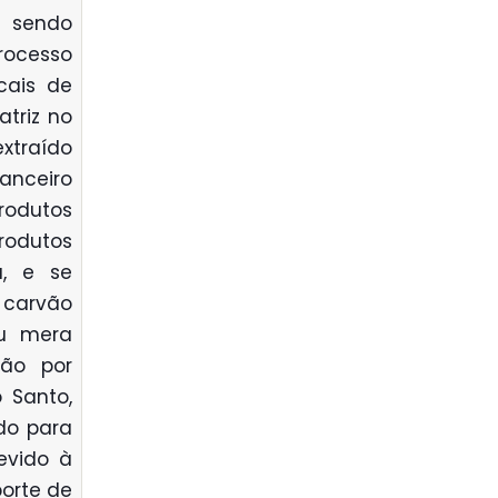
 sendo
rocesso
cais de
triz no
extraído
nanceiro
rodutos
rodutos
a, e se
 carvão
ou mera
ção por
 Santo,
ndo para
evido à
porte de