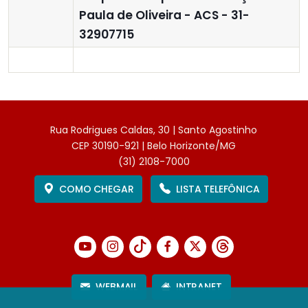
Paula de Oliveira - ACS - 31-
32907715
Rua Rodrigues Caldas, 30 | Santo Agostinho
CEP 30190-921 | Belo Horizonte/MG
(31) 2108-7000
COMO CHEGAR
LISTA TELEFÔNICA
WEBMAIL
INTRANET