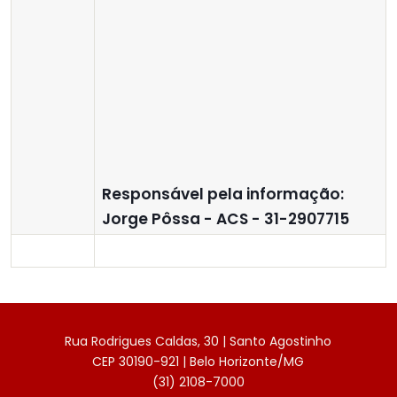
R
esponsável pela informação:
Jorge Pôssa - ACS - 31-2907715
Rua Rodrigues Caldas, 30 | Santo Agostinho
CEP 30190-921 | Belo Horizonte/MG
(31) 2108-7000