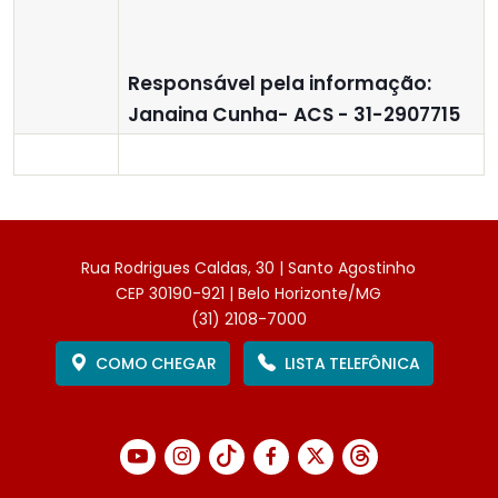
R
esponsável pela informação:
Janaina Cunha- ACS - 31-2907715
Rua Rodrigues Caldas, 30 | Santo Agostinho
CEP 30190-921 | Belo Horizonte/MG
(31) 2108-7000
COMO CHEGAR
LISTA TELEFÔNICA