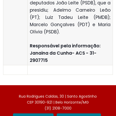
deputados João Leite (PSDB), que a
presidiu; Adelmo Carneiro Leão
(PT); Luiz Tadeu Leite (PMDB);
Marcelo Gonçalves (PDT) e Maria
Olívia (PSDB).
R
esponsável pela informação:
Janaina da Cunha- ACS - 31-
2907715
Rua Rodrigues Caldas, 30 | Santo Agostinho
CEP 30190-921 | Belo Horizonte/MG
(31) 2108-7000