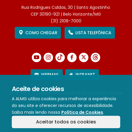
Rua Rodrigues Caldas, 30 | Santo Agostinho
CEP 30190-921 | Belo Horizonte/MG
(31) 2108-7000
COMO CHEGAR
LISTA TELEFÔNICA
WEBMAIL
INTRANET
Aceite de cookies
Este site é protegido pelo reCAPTCHA (aplicam-se sua
A ALMG utiliza cookies para melhorar a experiência
Política de Privacidade
e
Termos de Serviço
).
do seu site e oferecer recursos de acessibilidade.
Saiba mais lendo nossa
Política de Cookies
.
Termos de Uso e Política de Privacidade
Aceitar todos os cookies
Política de cookies