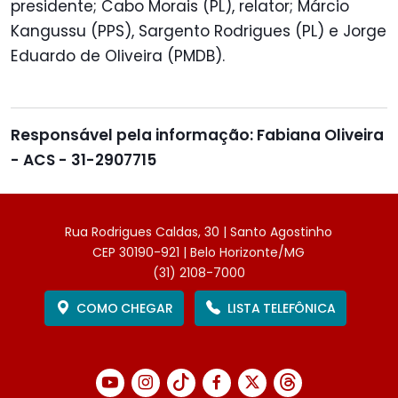
presidente; Cabo Morais (PL), relator; Márcio
Kangussu (PPS), Sargento Rodrigues (PL) e Jorge
Eduardo de Oliveira (PMDB).
Responsável pela informação: Fabiana Oliveira
- ACS - 31-2907715
Rua Rodrigues Caldas, 30 | Santo Agostinho
CEP 30190-921 | Belo Horizonte/MG
(31) 2108-7000
COMO CHEGAR
LISTA TELEFÔNICA