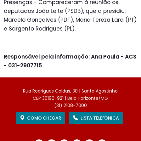
Presenças - Compareceram à reunião os
deputados João Leite (PSDB), que a presidiu;
Marcelo Gonçalves (PDT), Maria Tereza Lara (PT)
e Sargento Rodrigues (PL).
Responsável pela informação: Ana Paula - ACS
- 031-2907715
Rua Rodrigues Caldas, 30 | Santo Agostinho
CEP 30190-921 | Belo Horizonte/MG
(31) 2108-7000
COMO CHEGAR
LISTA TELEFÔNICA