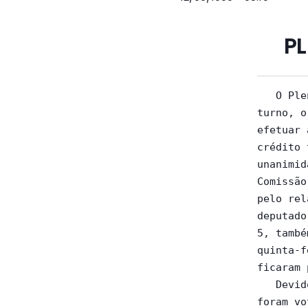
PL
   O Plenário  da Assembléia  aprovou, nesta  quinta-feira  (10/6/99),  em  2º
turno, o  Projeto de  Lei (PL)  265/99, do governador, que autoriza o Estado a
efetuar a  cessão, a título oneroso, de direitos creditórios representados por
crédito tributário  formalizado  e  parcelado.  O  projeto  foi  aprovado  por
unanimidade na  forma do vencido em 1º turno, com as emendas 1 a 3 e 6 a 9, da
Comissão de  Fiscalização Financeira  e Orçamentária,  e 11 a 13, apresentadas
pelo relator  designado em  Plenário para  emitir parecer sobre a emenda nº10,
deputado Antônio Júlio (PMDB), além das subemendas de números 1 às emendas 4 e
5, também  apresentadas pelo  relator em  Plenário na  Reunião Ordinária desta
quinta-feira. Foi  rejeitada a emenda nº10, do deputado Edson Rezende (PSB), e
ficaram prejudicadas as emendas 4 e 5, em função da aprovação das subemendas.
   Devido a  pedidos de  destaque feitos  pelo deputado  Miguel Martini (PSN),
foram votados  em separado,  e aprovados,  o parágrafo  4º ao  artigo 1º,  que
assegura ao  contribuinte re