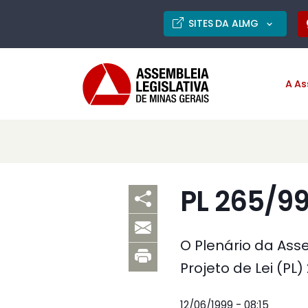
SITES DA ALMG
A As
PL 265/99
O Plenário da Asse
Projeto de Lei (PL)
12/06/1999 - 08:15