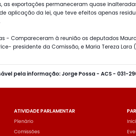
s, as exportações permaneceram quase inalterada
de aplicação da lei, que teve efeitos apenas residua
.
as - Compareceram à reunião os deputados Mauro
vice- presidente da Comissão, e Maria Tereza Lara (
ável pela informação: Jorge Possa - ACS - 031-29
ATIVIDADE PARLAMENTAR
PAR
Plenário
Inic
Comissões
Eve