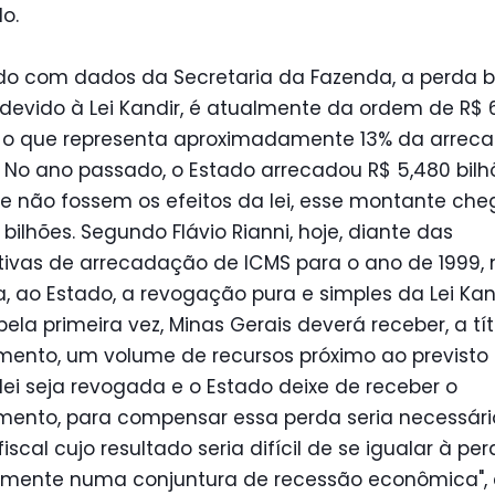
o.
do com dados da Secretaria da Fazenda, a perda b
devido à Lei Kandir, é atualmente da ordem de R$ 
, o que representa aproximadamente 13% da arrec
 No ano passado, o Estado arrecadou R$ 5,480 bilh
e não fossem os efeitos da lei, esse montante che
 bilhões. Segundo Flávio Rianni, hoje, diante das
tivas de arrecadação de ICMS para o ano de 1999,
a, ao Estado, a revogação pura e simples da Lei Kand
pela primeira vez, Minas Gerais deverá receber, a tí
mento, um volume de recursos próximo ao previsto n
lei seja revogada e o Estado deixe de receber o
imento, para compensar essa perda seria necessár
fiscal cujo resultado seria difícil de se igualar à per
almente numa conjuntura de recessão econômica", 