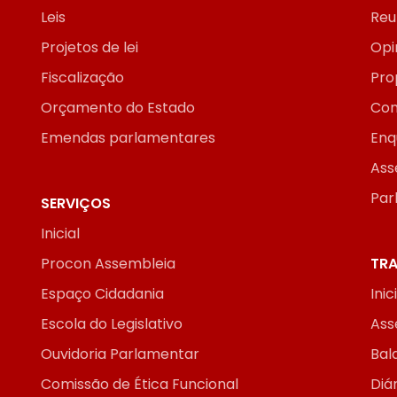
Leis
Reu
Projetos de lei
Opi
Fiscalização
Pro
Orçamento do Estado
Con
Emendas parlamentares
Enq
Ass
Par
SERVIÇOS
Inicial
Procon Assembleia
TRA
Espaço Cidadania
Inic
Escola do Legislativo
Ass
Ouvidoria Parlamentar
Bal
Comissão de Ética Funcional
Diár