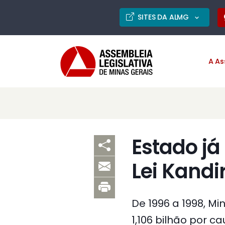
SITES DA ALMG
A As
Estado já
Lei Kandi
De 1996 a 1998, Mi
1,106 bilhão por c