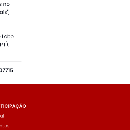
s no
is",
 Lobo
PT).
07715
TICIPAÇÃO
ial
ntos