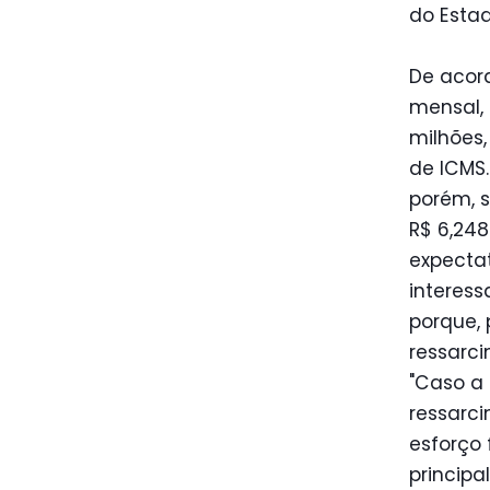
do Estad
De acor
mensal, 
milhões
de ICMS.
porém, s
R$ 6,248
expecta
interess
porque, 
ressarci
"Caso a 
ressarc
esforço 
princip