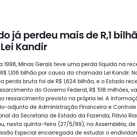
do já perdeu mais de R,1 bilh
Lei Kandir
a 1998, Minas Gerais teve uma perda líquida na rec
R$ 1,106 bilhão por causa da chamada Lei Kandir. N
 a perda bruta foi de R$ 1,624 bilhão, e o Estado rec
sarcimento do Governo Federal, R$ 518 milhões, va
 ao ressarcimento previsto na própria lei. A informa
io-adjunto de Administração Financeira e Controle
nal da Secretaria de Estado da Fazenda, Flávio Ria
ou, nesta quinta-feira (27/5/99), na Assembléia, de
ssão Especial encarregada de estudar o endivida