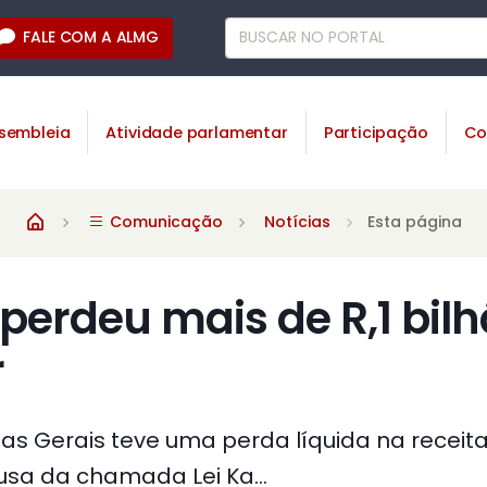
FALE COM A ALMG
sembleia
Atividade parlamentar
Participação
Co
Comunicação
Notícias
Esta página
 perdeu mais de R,1 bi
r
nas Gerais teve uma perda líquida na receit
ausa da chamada Lei Ka...