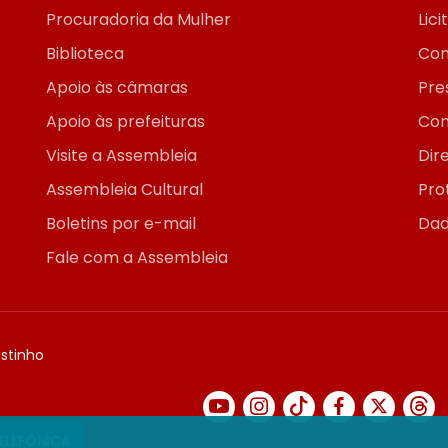
Procuradoria da Mulher
Lic
Biblioteca
Con
Apoio às câmaras
Pre
Apoio às prefeituras
Con
Visite a Assembleia
Dir
Assembleia Cultural
Pro
Boletins por e-mail
Dad
Fale com a Assembleia
ostinho
TELEFÔNICA