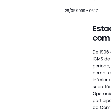
28/05/1999 - 06:17
Esta
com 
De 1996 
ICMS de 
período,
como res
inferior
secretár
Operacio
particip
da Comi