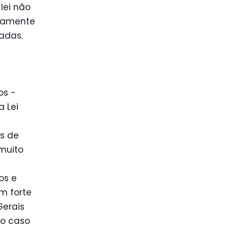
lei não
lelamente
adas.
os -
 Lei
os de
 muito
os e
m forte
Gerais
No caso