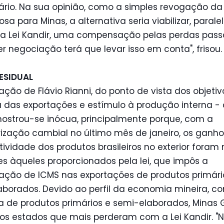
ário. Na sua opinião, como a simples revogação da 
osa para Minas, a alternativa seria viabilizar, para
da Lei Kandir, uma compensação pelas perdas pass
r negociação terá que levar isso em conta", frisou.
RESIDUAL
ação de Flávio Rianni, do ponto de vista dos objetiv
 das exportações e estímulo à produção interna - a
mostrou-se inócua, principalmente porque, com a
ização cambial no último mês de janeiro, os ganh
ividade dos produtos brasileiros no exterior foram
es àqueles proporcionados pela lei, que impôs a
ação de ICMS nas exportações de produtos primári
borados. Devido ao perfil da economia mineira, co
 de produtos primários e semi-elaborados, Minas 
os estados que mais perderam com a Lei Kandir. "