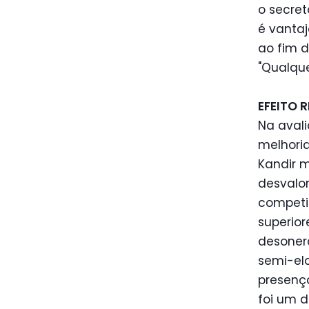
o secret
é vantaj
ao fim 
"Qualque
EFEITO 
Na avali
melhoria
Kandir 
desvalor
competit
superior
desoner
semi-ela
presença
foi um d