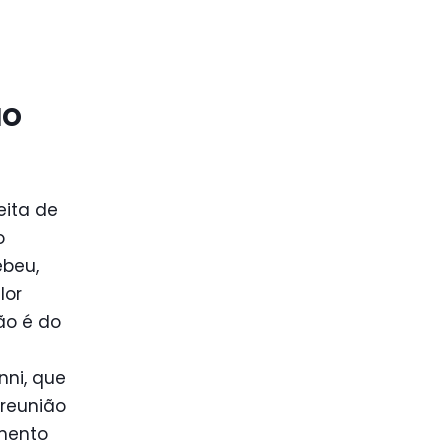
ão
eita de
o
ebeu,
lor
ção é do
nni, que
 reunião
mento