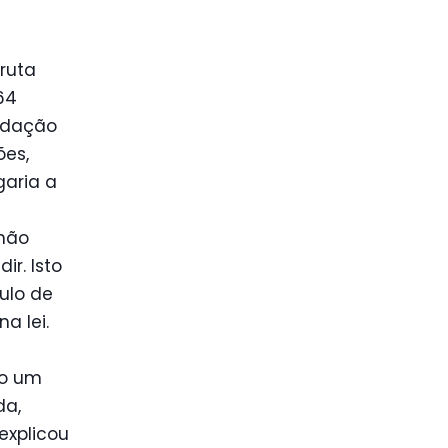
ruta
64
adação
ões,
garia a
 não
ir. Isto
tulo de
a lei.
io um
da,
explicou