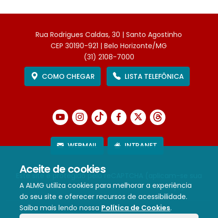
Rua Rodrigues Caldas, 30 | Santo Agostinho
CEP 30190-921 | Belo Horizonte/MG
(31) 2108-7000
COMO CHEGAR
LISTA TELEFÔNICA
WEBMAIL
INTRANET
Aceite de cookies
Este site é protegido pelo reCAPTCHA (aplicam-se sua
A ALMG utiliza cookies para melhorar a experiência
Política de Privacidade
e
Termos de Serviço
).
do seu site e oferecer recursos de acessibilidade.
Saiba mais lendo nossa
Política de Cookies
.
Termos de Uso e Política de Privacidade