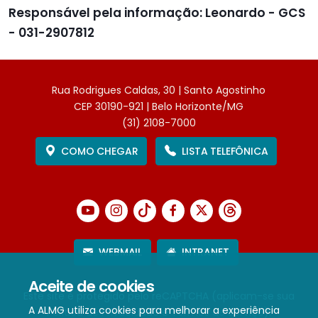
Responsável pela informação: Leonardo - GCS
- 031-2907812
Rua Rodrigues Caldas, 30 | Santo Agostinho
CEP 30190-921 | Belo Horizonte/MG
(31) 2108-7000
COMO CHEGAR
LISTA TELEFÔNICA
WEBMAIL
INTRANET
Aceite de cookies
Este site é protegido pelo reCAPTCHA (aplicam-se sua
A ALMG utiliza cookies para melhorar a experiência
Política de Privacidade
e
Termos de Serviço
).