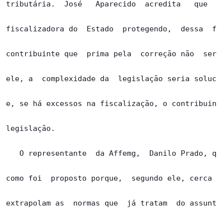
tributária.  José   Aparecido  acredita   que  o 
fiscalizadora do  Estado  protegendo,  dessa  for
contribuinte que  prima pela  correção não  seria
ele, a  complexidade da  legislação seria solucio
e, se há excessos na fiscalização, o contribuinte
legislação.

   O representante  da Affemg,  Danilo Prado, que
como foi  proposto porque,  segundo ele, cerca de
extrapolam as  normas que  já tratam  do assunto 