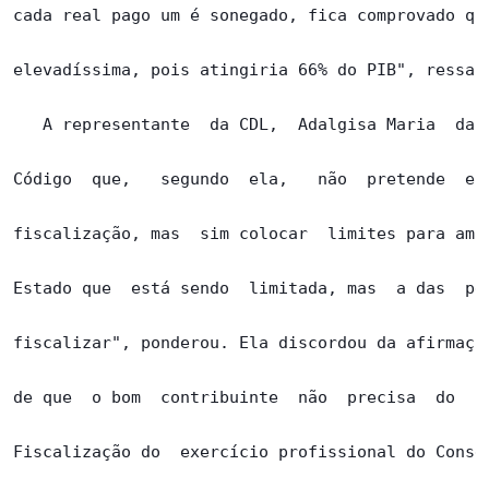
cada real pago um é sonegado, fica comprovado que
elevadíssima, pois atingiria 66% do PIB", ressalt
   A representante  da CDL,  Adalgisa Maria  da S
Código  que,   segundo  ela,   não  pretende  est
fiscalização, mas  sim colocar  limites para amba
Estado que  está sendo  limitada, mas  a das  pes
fiscalizar", ponderou. Ela discordou da afirmação
de que  o bom  contribuinte  não  precisa  do  Có
Fiscalização do  exercício profissional do Consel