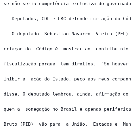
se não seria competência exclusiva do governador 
   Deputados, CDL e CRC defendem criação do Códig
   O deputado  Sebastião Navarro  Vieira (PFL)  r
criação do  Código é  mostrar ao  contribuinte qu
fiscalização porque  tem direitos.  "Se houver  a
inibir a  ação do Estado, peço aos meus companhei
disse. O deputado lembrou, ainda, afirmação do pr
quem a  sonegação no Brasil é apenas periférica, 
Bruto (PIB)  vão para  a União,  Estados e  Munic