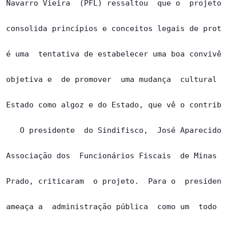
Navarro Vieira  (PFL) ressaltou  que o  projeto é
consolida princípios e conceitos legais de proteç
é uma  tentativa de estabelecer uma boa convivênc
objetiva e  de promover  uma mudança  cultural da
Estado como algoz e do Estado, que vê o contribui
   O presidente  do Sindifisco,  José Aparecido d
Associação dos  Funcionários Fiscais  de Minas  G
Prado, criticaram  o projeto.  Para o  presidente
ameaça a  administração pública  como um  todo e,