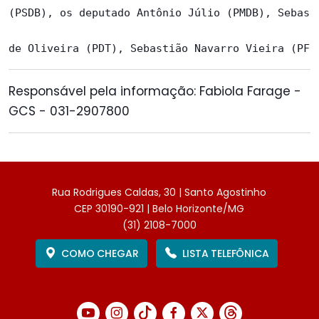
(PSDB), os deputado Antônio Júlio (PMDB), Sebasti
Responsável pela informação: Fabiola Farage -
GCS - 031-2907800
Rua Rodrigues Caldas, 30 | Santo Agostinho
CEP 30190-921 | Belo Horizonte/MG
(31) 2108-7000
COMO CHEGAR
LISTA TELEFÔNICA