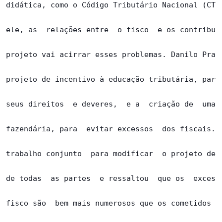
didática, como o Código Tributário Nacional (CTN)
ele, as  relações entre  o fisco  e os contribuin
projeto vai acirrar esses problemas. Danilo Prado
projeto de incentivo à educação tributária, para 
seus direitos  e deveres,  e a  criação de  uma l
fazendária, para  evitar excessos  dos fiscais.  
trabalho conjunto  para modificar  o projeto de f
de todas  as partes  e ressaltou  que os  excesso
fisco são  bem mais numerosos que os cometidos po