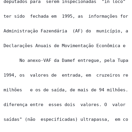
deputados para  serem inspecionadas  "in loco" na
ter sido  fechada em  1995, as  informações foram
Administração Fazendária  (AF) do  município, atr
Declarações Anuais de Movimentação Econômica e Fi
      No anexo-VAF da Damef entregue, pela Tupama
1994, os  valores de  entrada, em  cruzeiros reai
milhões   e os de saída, de mais de 94 milhões. O
diferença entre  esses dois  valores. O  valor  d
saídas" (não  especificadas) ultrapassa,  em cont