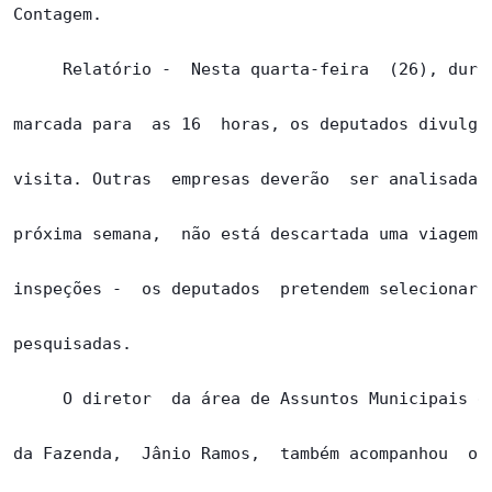
Contagem.

     Relatório -  Nesta quarta-feira  (26), duran
marcada para  as 16  horas, os deputados divulgam
visita. Outras  empresas deverão  ser analisadas 
próxima semana,  não está descartada uma viagem a
inspeções -  os deputados  pretendem selecionar 2
pesquisadas.

     O diretor  da área de Assuntos Municipais da
da Fazenda,  Jânio Ramos,  também acompanhou  os 