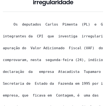
irregularidade
     Os  deputados  Carlos  Pimenta  (PL)  e  Gil
integrantes da  CPI  que  investiga  irregularida
apuração do  Valor Adicionado  Fiscal (VAF)  dos 
comprovaram, nesta  segunda-feira (24), indícios 
declaração  da   empresa  Atacadista  Tupamaro  L
Secretaria de  Estado da  Fazenda em 1995 por ins
empresa, que  ficava em  Contagem, é  uma das  12