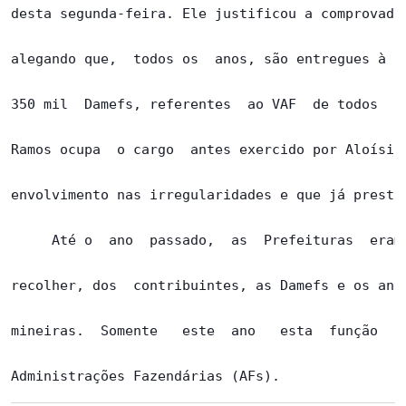
desta segunda-feira. Ele justificou a comprovada 
alegando que,  todos os  anos, são entregues à Se
350 mil  Damefs, referentes  ao VAF  de todos  os
Ramos ocupa  o cargo  antes exercido por Aloísio 
envolvimento nas irregularidades e que já prestou
     Até o  ano  passado,  as  Prefeituras  eram 
recolher, dos  contribuintes, as Damefs e os anex
mineiras.  Somente   este  ano   esta  função   f