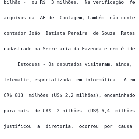
bilhão -  ou R$  3 milhões.  Na verificação  feit
arquivos da  AF de  Contagem, também  não confere
contador João  Batista Pereira  de Souza  Rates. 
cadastrado na Secretaria da Fazenda e nem é ident
     Estoques - Os deputados visitaram, ainda, a 
Telematic, especializada  em informática.  A empr
CR$ 813  milhões (US$ 2,2 milhões), encaminhado à
para mais  de CR$  2 bilhões  (US$ 6,4  milhões).
justificou  a  diretoria,  ocorreu  por  causa  d