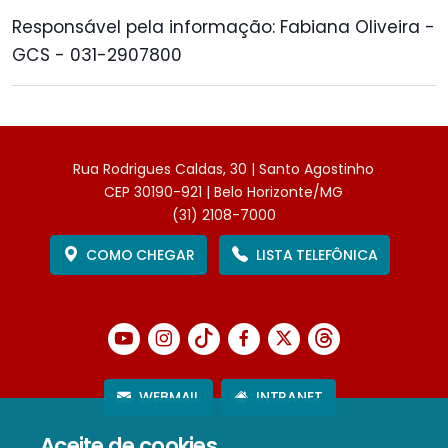
Responsável pela informação: Fabiana Oliveira -
GCS - 031-2907800
Rua Rodrigues Caldas, 30 | Santo Agostinho
CEP 30190-921 | Belo Horizonte/MG
(31) 2108-7000
COMO CHEGAR
LISTA TELEFÔNICA
WEBMAIL
INTRANET
Aceite de cookies