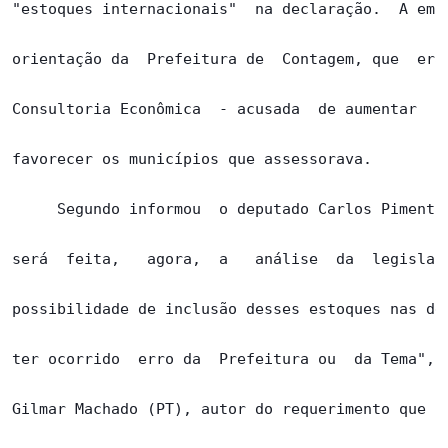
"estoques internacionais"  na declaração.  A empr
orientação da  Prefeitura de  Contagem, que  era 
Consultoria Econômica  - acusada  de aumentar  o 
favorecer os municípios que assessorava.

     Segundo informou  o deputado Carlos Pimenta 
será  feita,   agora,  a   análise  da  legislaçã
possibilidade de inclusão desses estoques nas dec
ter ocorrido  erro da  Prefeitura ou  da Tema",  
Gilmar Machado (PT), autor do requerimento que so