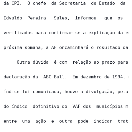
da CPI.  O chefe  da Secretaria  de Estado  da  F
Edvaldo  Pereira   Sales,  informou   que  os   l
verificados para confirmar se a explicação da emp
próxima semana, a AF encaminhará o resultado da p
     Outra dúvida  é com  relação ao prazo para s
declaração da  ABC Bull.  Em dezembro de 1994, mê
índice foi comunicada, houve a divulgação, pela S
do índice  definitivo do  VAF dos  municípios min
entre  uma  ação  e  outra  pode  indicar  tratam