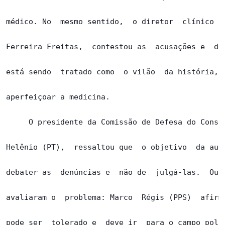
médico. No  mesmo sentido,  o diretor  clínico  d
Ferreira Freitas,  contestou as  acusações e  dec
está sendo  tratado como  o vilão  da história, q
aperfeiçoar a medicina.

     O presidente da Comissão de Defesa do Consum
Helênio (PT),  ressaltou que  o objetivo  da audi
debater as  denúncias e  não de  julgá-las.  Outr
avaliaram o  problema: Marco  Régis (PPS)  afirmo
pode ser  tolerado e  deve ir  para o campo polic