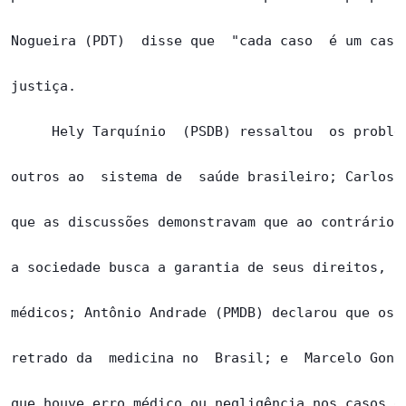
Nogueira (PDT)  disse que  "cada caso  é um caso"
justiça.

     Hely Tarquínio  (PSDB) ressaltou  os problem
outros ao  sistema de  saúde brasileiro; Carlos P
que as discussões demonstravam que ao contrário d
a sociedade busca a garantia de seus direitos, co
médicos; Antônio Andrade (PMDB) declarou que os c
retrado da  medicina no  Brasil; e  Marcelo Gonça
que houve erro médico ou negligência nos casos de