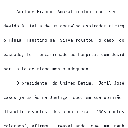
     Adriane Franco  Amaral contou  que  seu  fil
devido à  falta de um aparelho aspirador cirúrgic
e Tânia  Faustino da  Silva relatou  o caso  de s
passado, foi  encaminhado ao hospital com desidra
por falta de atendimento adequado.

     O presidente  da Unimed-Betim,  Jamil José  
casos já estão na Justiça, que, em sua opinião, é
discutir assuntos  desta natureza.  "Nós contesta
colocado", afirmou,  ressaltando  que  em  nenhum