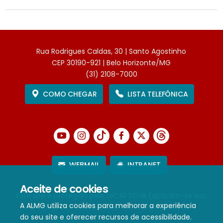
Rua Rodrigues Caldas, 30 | Santo Agostinho
CEP 30190-921 | Belo Horizonte/MG
(31) 2108-7000
COMO CHEGAR
LISTA TELEFÔNICA
WEBMAIL
INTRANET
Aceite de cookies
Este site é protegido pelo reCAPTCHA (aplicam-se sua
A ALMG utiliza cookies para melhorar a experiência
Política de Privacidade
e
Termos de Serviço
).
do seu site e oferecer recursos de acessibilidade.