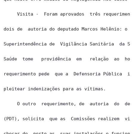
     Visita -  Foram aprovados  três requerimento
dois de  autoria do deputado Marcos Helênio: o pr
Superintendência de  Vigilância Sanitária  da Sec
Saúde  tome   providência  em   relação  ao  hosp
requerimento pede  que a  Defensoria Pública  ing
pleitear indenizações para as vítimas.

     O outro  requerimento, de  autoria  do  depu
(PDT), solicita  que as  Comissões realizem  visi
checar de  perto as  suas instalações e funcionam