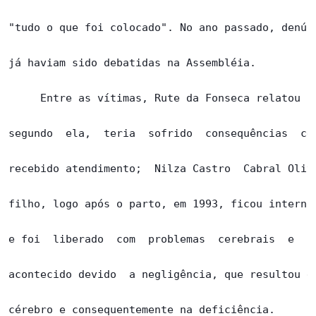
"tudo o que foi colocado". No ano passado, denúnc
já haviam sido debatidas na Assembléia.

     Entre as vítimas, Rute da Fonseca relatou ca
segundo  ela,  teria  sofrido  consequências  cer
recebido atendimento;  Nilza Castro  Cabral Olive
filho, logo após o parto, em 1993, ficou internad
e foi  liberado  com  problemas  cerebrais  e  fí
acontecido devido  a negligência, que resultou em
cérebro e consequentemente na deficiência.
