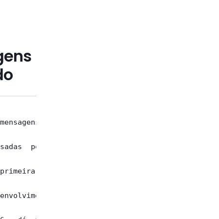
gens
do
mensagens do

sadas  pelos

primeira, nº

envolvimento
