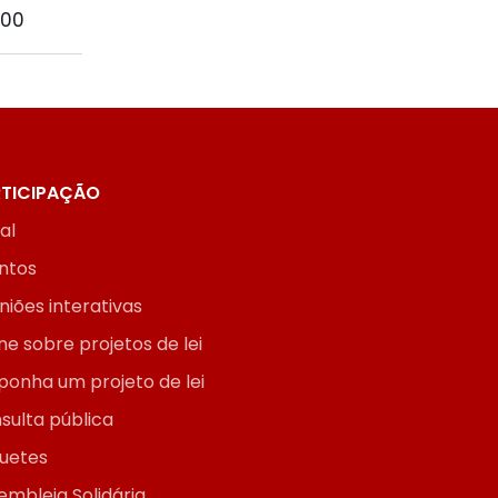
800
TICIPAÇÃO
ial
ntos
niões interativas
ne sobre projetos de lei
ponha um projeto de lei
sulta pública
uetes
embleia Solidária