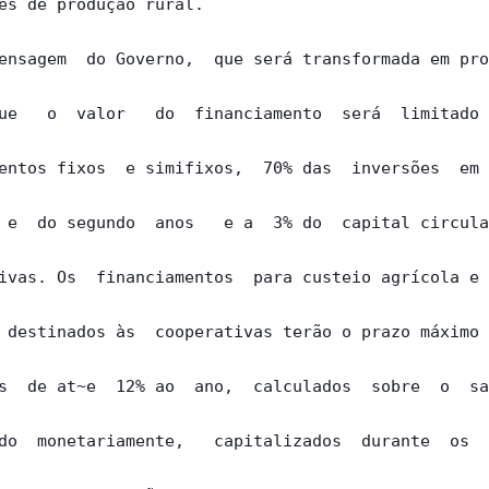
es de produção rural.

ensagem  do Governo,  que será transformada em pro
ue   o  valor   do  financiamento  será  limitado 
entos fixos  e simifixos,  70% das  inversões  em 
 e  do segundo  anos   e a  3% do  capital circula
ivas. Os  financiamentos  para custeio agrícola e 
 destinados às  cooperativas terão o prazo máximo 
s  de at~e  12% ao  ano,  calculados  sobre  o  sa
do  monetariamente,   capitalizados  durante  os  