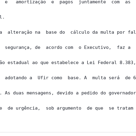
  e   amortização  e  pagos  juntamente  com  as  
.

a  alteração na  base do  cálculo da multa por fal
  segurança, de  acordo com  o Executivo,  faz a  
ão estadual ao que estabelece a Lei Federal 8.383,
  adotando a  Ufir como  base. A  multa será  de 6
. As duas mensagens, devido a pedido do governador
e  de urgência,  sob argumento  de que  se tratam 