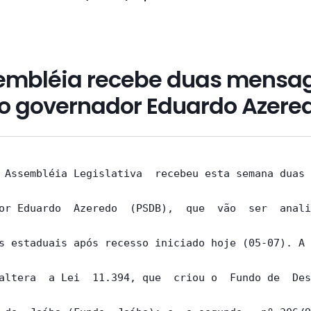
embléia recebe duas mensa
o governador Eduardo Azere
 Assembléia Legislativa  recebeu esta semana duas 
or Eduardo  Azeredo  (PSDB),  que  vão  ser  anali
s estaduais após recesso iniciado hoje (05-07). A 
altera  a Lei  11.394, que  criou o  Fundo de  Des