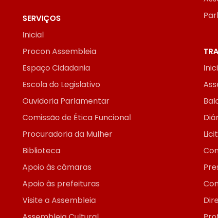
Par
SERVIÇOS
Inicial
Procon Assembleia
TRA
Espaço Cidadania
Inic
Escola do Legislativo
Ass
Ouvidoria Parlamentar
Bal
Comissão de Ética Funcional
Diár
Procuradoria da Mulher
Lic
Biblioteca
Con
Apoio às câmaras
Pre
Apoio às prefeituras
Con
Visite a Assembleia
Dir
Assembleia Cultural
Pro