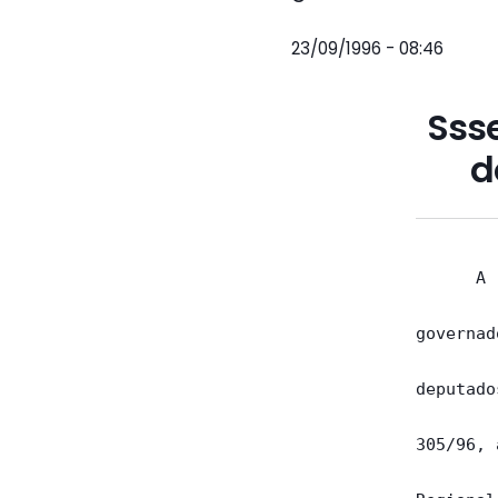
23/09/1996 - 08:46
Sss
d
      A 
governad
deputado
305/96, 