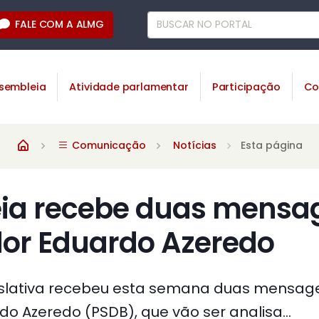
FALE COM A ALMG
sembleia
Atividade parlamentar
Participação
Co
Comunicação
Notícias
Esta página
ia recebe duas mensa
or Eduardo Azeredo
islativa recebeu esta semana duas mensag
o Azeredo (PSDB), que vão ser analisa...