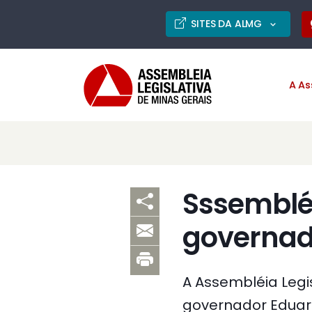
SITES DA ALMG
A As
Sssemblé
governad
A Assembléia Leg
governador Eduard