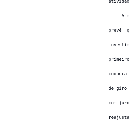
atividad
     A m
prevê  q
investim
primeiro
cooperat
de giro 
com juro
reajusta