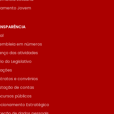
lamento Jovem
NSPARÊNCIA
ial
embleia em números
anço das atividades
io do Legislativo
itações
tratos e convênios
stação de contas
cursos públicos
ecionamento Estratégico
teção de dados pessoais