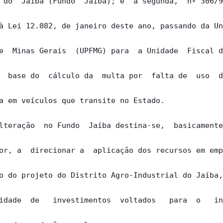
 do  Jaíba (Fundo  Jaíba); e  a segunda,  nº 306/9
à Lei 12.082, de janeiro deste ano, passando da Un
e  Minas Gerais  (UPFMG) para  a Unidade  Fiscal d
  base do  cálculo da  multa por  falta de  uso  d
a em veículos que transite no Estado.

lteração  no Fundo  Jaíba destina-se,  basicamente
or, a  direcionar a  aplicação dos recursos em emp
o do projeto do Distrito Agro-Industrial do Jaíba,
idade  de   investimentos  voltados   para  o   in