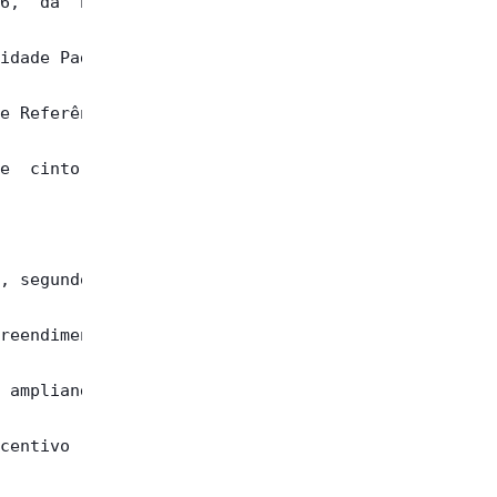
6,  dá  nova

idade Padrão

e Referência

e  cinto  de

, segundo  o

reendimentos

 ampliando a

centivo  das
