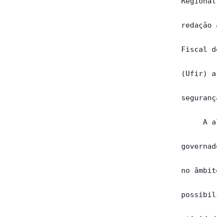
Regional
redação 
Fiscal d
(Ufir) a
seguranç
     A a
governad
no âmbit
possibil