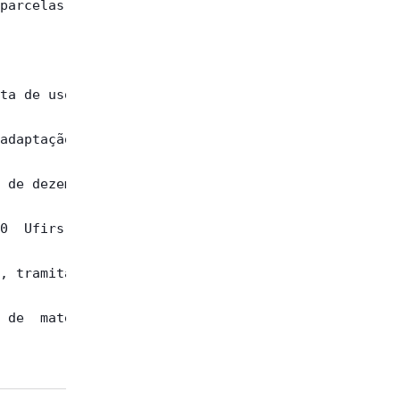
parcelas  do

ta de uso do

adaptação da

 de dezembro

0  Ufirs por

, tramitarão

 de  matéria
