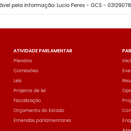
vel pela informação: Lucio Peres - GCS - 0312907
ATIVIDADE PARLAMENTAR
PAR
Plenário
Inic
Comissões
Eve
Leis
Reu
Projetos de lei
Opi
Fiscalização
Pro
Orçamento do Estado
Con
Emendas parlamentares
Enq
Ass