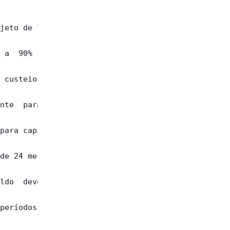
jeto de lei,

 a  90%  dos

 custeio  do

nte  para as

para capital

de 24 meses,

ldo  devedor

períodos  de
