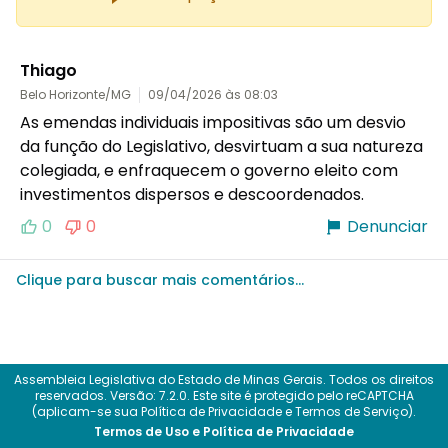
Thiago
Belo Horizonte/MG
09/04/2026 às 08:03
As emendas individuais impositivas são um desvio 
da função do Legislativo, desvirtuam a sua natureza 
colegiada, e enfraquecem o governo eleito com 
investimentos dispersos e descoordenados.
0
0
Denunciar
Clique para buscar mais comentários...
Assembleia Legislativa do Estado de Minas Gerais. Todos os direitos
reservados.
Versão: 7.2.0.
Este site é protegido pelo reCAPTCHA
(aplicam-se sua
Política de Privacidade
e
Termos de Serviço
).
Termos de Uso e Política de Privacidade