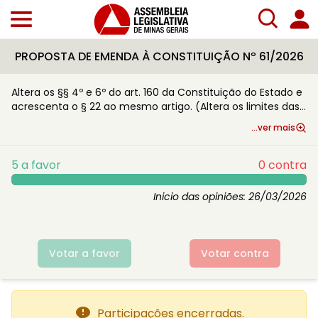
PROPOSTA DE EMENDA À CONSTITUIÇÃO Nº 61/2026
Altera os §§ 4º e 6º do art. 160 da Constituição do Estado e
acrescenta o § 22 ao mesmo artigo. (Altera os limites das
emendas individuais e de blocos e bancadas ao Projeto de
...ver mais
Lei do Orçamento Anual e estabelece critérios para
execução orçamentária e financeira das programações
incluídas na Lei Orçamentária Anual.)
5
a favor
0
contra
Inicio das opiniões:
26/03/2026
Votar a favor
Votar contra
Participações encerradas.