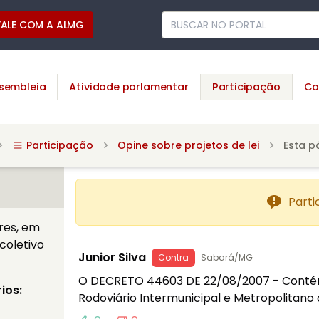
FALE COM A ALMG
sembleia
Atividade parlamentar
Participação
Co
Participação
Opine sobre projetos de lei
Esta p
Parti
res, em
 coletivo
Junior Silva
Contra
Sabará/MG
O DECRETO 44603 DE 22/08/2007 - Contém 
ios:
Rodoviário Intermunicipal e Metropolitano 