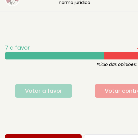
norma jurídica
7
a favor
Inicio das opiniões:
Votar a favor
Votar contr