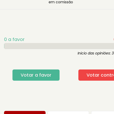
em comissão
0
a favor
Inicio das opiniões:
3
Votar a favor
Votar contr