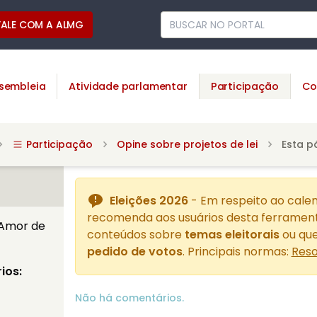
FALE COM A ALMG
sembleia
Atividade parlamentar
Participação
Co
Participação
Opine sobre projetos de lei
Esta p
Eleições 2026
- Em respeito ao calen
recomenda aos usuários desta ferrament
 Amor de
conteúdos sobre
temas eleitorais
ou que
pedido de votos
. Principais normas:
Reso
ios:
Não há comentários.