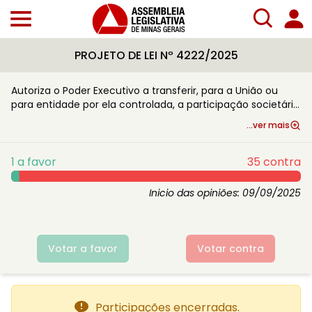
PROJETO DE LEI Nº 4222/2025
Autoriza o Poder Executivo a transferir, para a União ou
para entidade por ela controlada, a participação societária
do Estado na Minas Gerais Participações S.A. - MGI.
...ver mais
1
a favor
35
contra
Inicio das opiniões:
09/09/2025
Votar a favor
Votar contra
Participações encerradas.