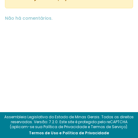
Não há comentários.
Assembleia Legislativa do Estado de Minas Gerais. Todos os direitos
reservados.
Versão: 7.2.0.
Este site é protegido pelo reCAPTCHA
(aplicam-se sua
Política de Privacidade
e
Termos de Serviço
).
Termos de Uso e Política de Privacidade