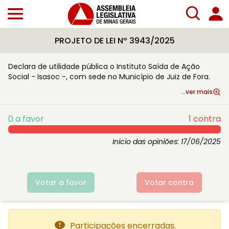
PROJETO DE LEI Nº 3943/2025
Declara de utilidade pública o Instituto Saída de Ação
Social - Isasoc -, com sede no Município de Juiz de Fora.
...ver mais
0
a favor
1
contra
Inicio das opiniões:
17/06/2025
Votar a favor
Votar contra
Participações encerradas.