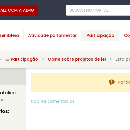
FALE COM A ALMG
sembleia
Atividade parlamentar
Participação
Co
Participação
Opine sobre projetos de lei
Esta p
Parti
atólica
es.
Não há comentários.
ios: