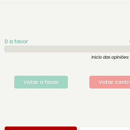
0
a favor
Inicio das opiniões:
Votar a favor
Votar contr