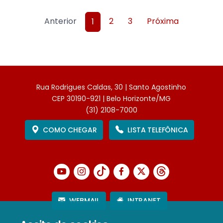
Anterior
2
3
Próxima
1
Rua Rodrigues Caldas, 30 | Santo Agostinho
CEP 30190-921 | Belo Horizonte/MG
(31) 2108-7000
COMO CHEGAR
LISTA TELEFÔNICA
WEBMAIL
INTRANET