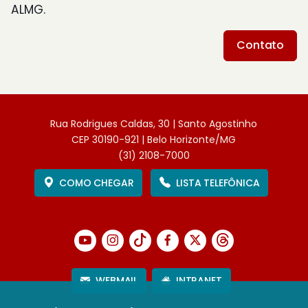
ALMG.
Contato
Rua Rodrigues Caldas, 30 | Santo Agostinho
CEP 30190-921 | Belo Horizonte/MG
(31) 2108-7000
COMO CHEGAR
LISTA TELEFÔNICA
WEBMAIL
INTRANET