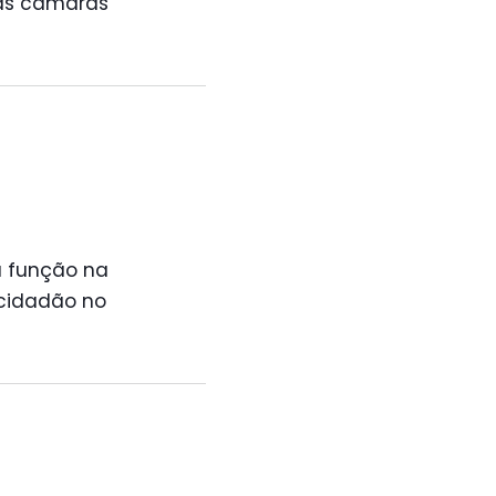
as câmaras
ua função na
cidadão no