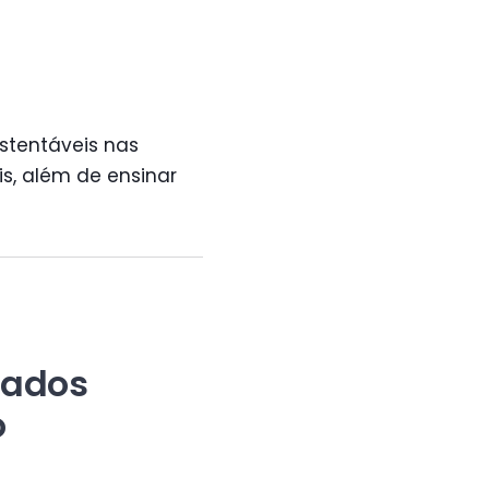
ustentáveis nas
s, além de ensinar
Dados
o