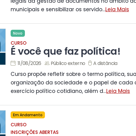
legais da gestão de documentos no âmbito d
municipais e sensibilizar os servido
…
Leia Mais
Novo
CURSO
É você que faz política!
11/08/2026
Público externo
A distância
Curso propõe refletir sobre o termo política, s
organização da sociedade e o papel de cada 
exercício político cotidiano, além d
…
Leia Mais
Em Andamento
CURSO
INSCRIÇÕES ABERTAS