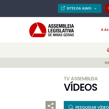
SITES DA ALMG
A As
In
TV ASSEMBLEIA
VÍDEOS
PESQUISAR VÍDE