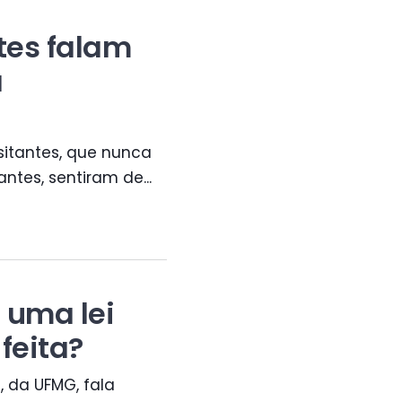
ntes falam
a
sitantes, que nunca
ntes, sentiram de...
 uma lei
feita?
, da UFMG, fala