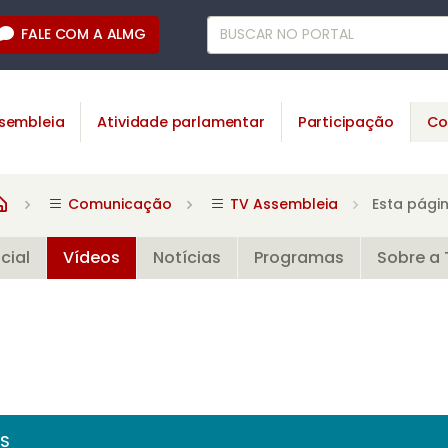
FALE COM A ALMG
sembleia
Atividade parlamentar
Participação
Co
Comunicação
TV Assembleia
Esta pági
icial
Vídeos
Notícias
Programas
Sobre a 
OS