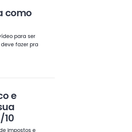
ba como
ídeo para ser
 deve fazer pra
co e
sua
/10
 de impostos e