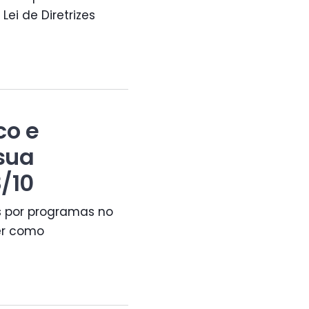
Lei de Diretrizes
co e
sua
/10
s por programas no
ver como