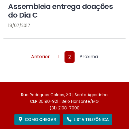
Assembleia entrega doações
do Dia C
18/07/2017
Anterior
1
Próxima
2
Rua Rodrigues Caldas, 30 | Santo Agostinho
CEP 30190-921 | Belo Horizonte/MG
(31) 2108-7000
COMO CHEGAR
LISTA TELEFÔNICA