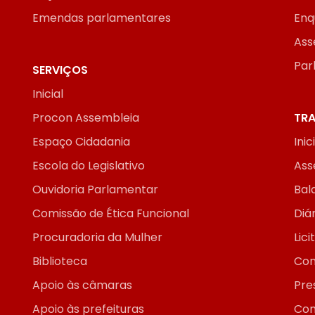
Emendas parlamentares
Enq
Ass
Par
SERVIÇOS
Inicial
Procon Assembleia
TRA
Espaço Cidadania
Inic
Escola do Legislativo
Ass
Ouvidoria Parlamentar
Bal
Comissão de Ética Funcional
Diár
Procuradoria da Mulher
Lic
Biblioteca
Con
Apoio às câmaras
Pre
Apoio às prefeituras
Con