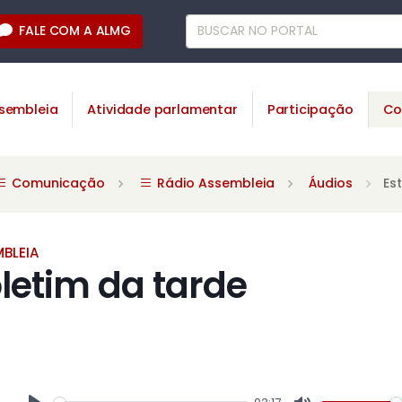
FALE COM A ALMG
sembleia
Atividade parlamentar
Participação
Co
Comunicação
Rádio Assembleia
Áudios
Es
BLEIA
oletim da tarde