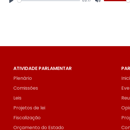
03:17
Play
Mute
ATIVIDADE PARLAMENTAR
PAR
Plenário
Inic
Comissões
Eve
Leis
Reu
Projetos de lei
Opi
Fiscalização
Pro
Orçamento do Estado
Con