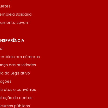
uetes
embleia Solidária
lamento Jovem
NSPARÊNCIA
ial
embleia em números
anço das atividades
io do Legislativo
itações
tratos e convênios
stação de contas
cursos públicos