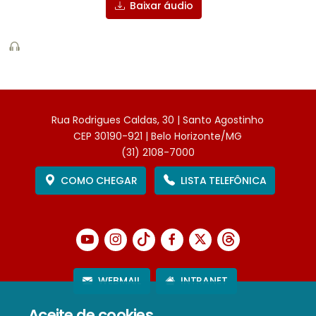
Baixar áudio
Rua Rodrigues Caldas, 30 | Santo Agostinho
CEP 30190-921 | Belo Horizonte/MG
(31) 2108-7000
COMO CHEGAR
LISTA TELEFÔNICA
WEBMAIL
INTRANET
Aceite de cookies