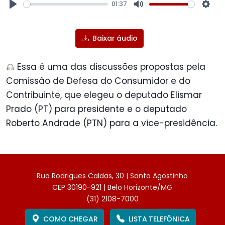
01:37
Play
Mute
Sett
Baixar áudio
Essa é uma das discussões propostas pela
Comissão de Defesa do Consumidor e do
Contribuinte, que elegeu o deputado Elismar
Prado (PT) para presidente e o deputado
Roberto Andrade (PTN) para a vice-presidência.
Rua Rodrigues Caldas, 30 | Santo Agostinho
CEP 30190-921 | Belo Horizonte/MG
(31) 2108-7000
COMO CHEGAR
LISTA TELEFÔNICA