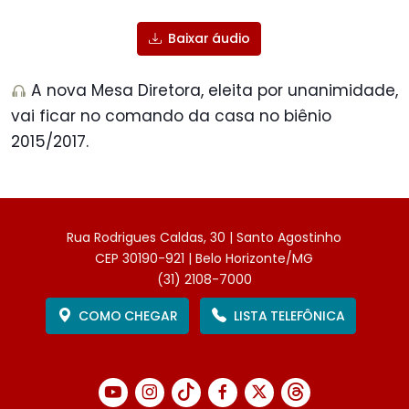
Baixar áudio
A nova Mesa Diretora, eleita por unanimidade,
vai ficar no comando da casa no biênio
2015/2017.
Rua Rodrigues Caldas, 30 | Santo Agostinho
CEP 30190-921 | Belo Horizonte/MG
(31) 2108-7000
COMO CHEGAR
LISTA TELEFÔNICA