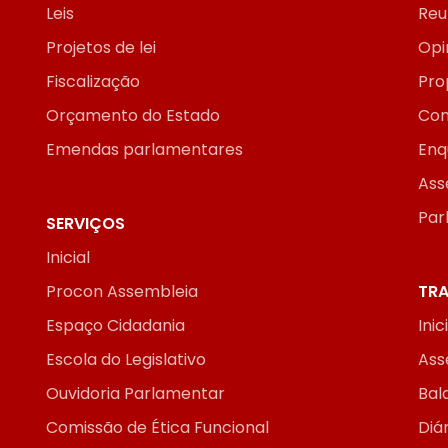
Leis
Reu
Projetos de lei
Opi
Fiscalização
Pro
Orçamento do Estado
Con
Emendas parlamentares
Enq
Ass
Par
SERVIÇOS
Inicial
Procon Assembleia
TRA
Espaço Cidadania
Inic
Escola do Legislativo
Ass
Ouvidoria Parlamentar
Bal
Comissão de Ética Funcional
Diár