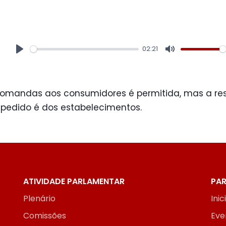
02:21
Play
Mute
comandas aos consumidores é permitida, mas a re
i pedido é dos estabelecimentos.
ATIVIDADE PARLAMENTAR
PAR
Plenário
Inic
Comissões
Eve