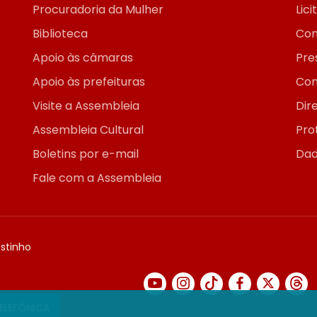
Procuradoria da Mulher
Lic
Biblioteca
Con
Apoio às câmaras
Pre
Apoio às prefeituras
Con
Visite a Assembleia
Dir
Assembleia Cultural
Pro
Boletins por e-mail
Dad
Fale com a Assembleia
ostinho
TELEFÔNICA