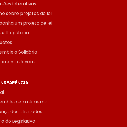
niões interativas
ne sobre projetos de lei
ponha um projeto de lei
sulta pública
uetes
embleia Solidária
lamento Jovem
NSPARÊNCIA
ial
embleia em números
anço das atividades
io do Legislativo