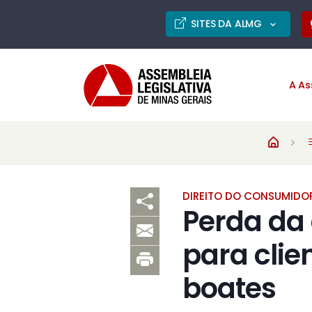
SITES DA ALMG
A As
DIREITO DO CONSUMIDO
Perda da
para clie
boates