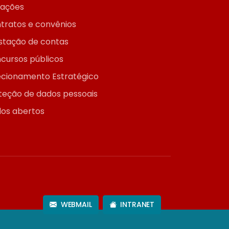
itações
tratos e convênios
stação de contas
cursos públicos
ecionamento Estratégico
teção de dados pessoais
os abertos
WEBMAIL
INTRANET