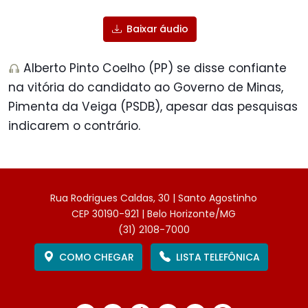
Baixar áudio
Alberto Pinto Coelho (PP) se disse confiante
na vitória do candidato ao Governo de Minas,
Pimenta da Veiga (PSDB), apesar das pesquisas
indicarem o contrário.
Rua Rodrigues Caldas, 30 | Santo Agostinho
CEP 30190-921 | Belo Horizonte/MG
(31) 2108-7000
COMO CHEGAR
LISTA TELEFÔNICA