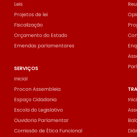
Leis
Reu
Projetos de lei
Opi
Fiscalização
Pro
Orçamento do Estado
Con
Emendas parlamentares
Enq
Ass
Par
SERVIÇOS
Inicial
Procon Assembleia
TRA
Espaço Cidadania
Inic
Escola do Legislativo
Ass
Ouvidoria Parlamentar
Bal
Comissão de Ética Funcional
Diár