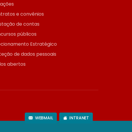
itações
tratos e convênios
stação de contas
cursos públicos
ecionamento Estratégico
teção de dados pessoais
os abertos
WEBMAIL
INTRANET