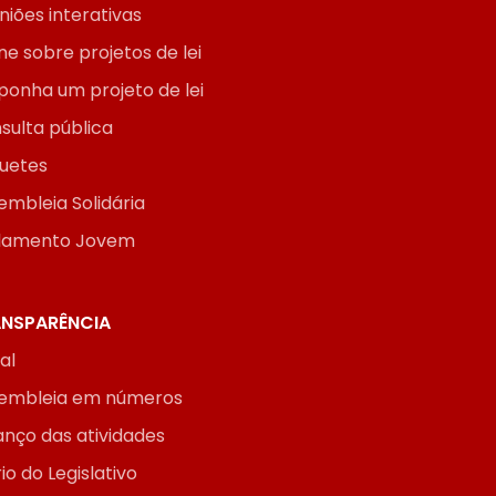
niões interativas
ne sobre projetos de lei
ponha um projeto de lei
sulta pública
uetes
embleia Solidária
lamento Jovem
NSPARÊNCIA
ial
embleia em números
anço das atividades
io do Legislativo