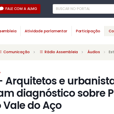
FALE COM A ALMG
sembleia
Atividade parlamentar
Participação
Co
Comunicação
Rádio Assembleia
Áudios
Es
A
- Arquitetos e urbanist
am diagnóstico sobre P
o Vale do Aço