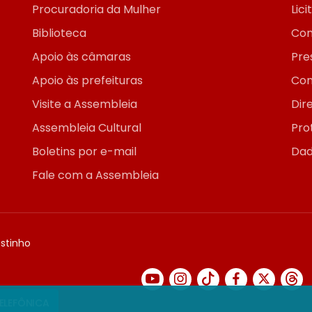
Procuradoria da Mulher
Lic
Biblioteca
Con
Apoio às câmaras
Pre
Apoio às prefeituras
Con
Visite a Assembleia
Dir
Assembleia Cultural
Pro
Boletins por e-mail
Dad
Fale com a Assembleia
ostinho
TELEFÔNICA