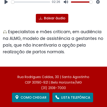
02:26
Play
Mute
Sett
Baixar áudio
Especialistas e mães criticam, em audiência
na ALMG, modelo de assistência a gestantes no
país, que não incentivaria a opção pela
realização de partos normais.
Rua Rodrigues Caldas, 30 | Santo Agostinho
CEP 30190-921 | Belo Horizonte/MG
(31) 2108-7000
COMO CHEGAR
LISTA TELEFÔNICA