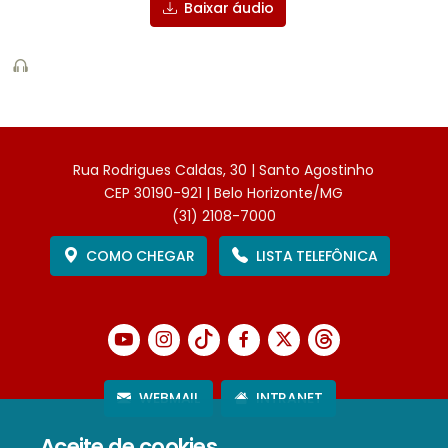
Baixar áudio
Rua Rodrigues Caldas, 30 | Santo Agostinho
CEP 30190-921 | Belo Horizonte/MG
(31) 2108-7000
COMO CHEGAR
LISTA TELEFÔNICA
WEBMAIL
INTRANET
Aceite de cookies