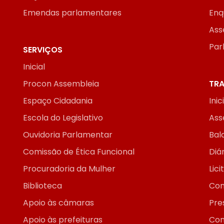
Emendas parlamentares
Enq
Ass
Par
SERVIÇOS
Inicial
Procon Assembleia
TRA
Espaço Cidadania
Inic
Escola do Legislativo
Ass
Ouvidoria Parlamentar
Bal
Comissão de Ética Funcional
Diár
Procuradoria da Mulher
Lic
Biblioteca
Con
Apoio às câmaras
Pre
Apoio às prefeituras
Con