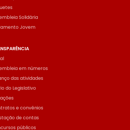
uetes
embleia Solidária
lamento Jovem
NSPARÊNCIA
ial
embleia em números
anço das atividades
io do Legislativo
itações
tratos e convênios
stação de contas
cursos públicos