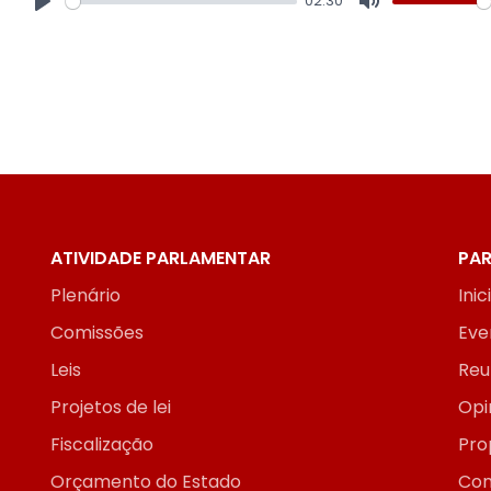
02:30
Play
Mute
ATIVIDADE PARLAMENTAR
PAR
Plenário
Inic
Comissões
Eve
Leis
Reu
Projetos de lei
Opi
Fiscalização
Pro
Orçamento do Estado
Con