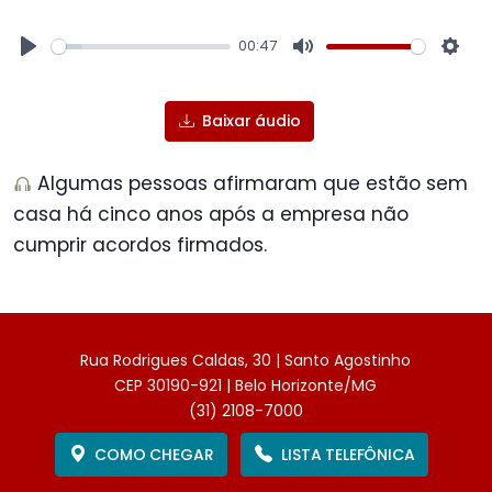
00:47
Play
Mute
Sett
Baixar áudio
Algumas pessoas afirmaram que estão sem
casa há cinco anos após a empresa não
cumprir acordos firmados.
Rua Rodrigues Caldas, 30 | Santo Agostinho
CEP 30190-921 | Belo Horizonte/MG
(31) 2108-7000
COMO CHEGAR
LISTA TELEFÔNICA