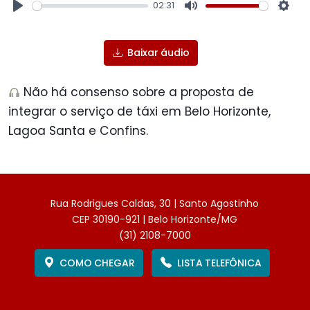
02:31
Play
Mute
Sett
Baixar áudio
Não há consenso sobre a proposta de
integrar o serviço de táxi em Belo Horizonte,
Lagoa Santa e Confins.
Rua Rodrigues Caldas, 30 | Santo Agostinho
CEP 30190-921 | Belo Horizonte/MG
(31) 2108-7000
COMO CHEGAR
LISTA TELEFÔNICA