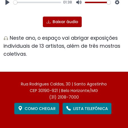
01:38
Play
Mute
Sett
Baixar áudio
Neste ano, o espaço vai abrigar exposições
individuais de 13 artistas, além de três mostras
coletivas.
Rua Rodrigues Caldas, 30 | Santo Agostinho
CEP 30190-921 | Belo Horizonte/MG
(31) 2108-7000
COMO CHEGAR
LISTA TELEFÔNICA