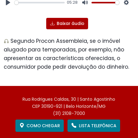
05:28
Play
Mute
Sett
Baixar áudio
Segundo Procon Assembleia, se o imóvel
alugado para temporadas, por exemplo, não
apresentar as características oferecidas, o
consumidor pode pedir devolução do dinheiro.
Rua Rodrigues Caldas, 30 | Santo Agostinho
CEP 30190-921 | Belo Horizonte/MG
(31) 2108-7000
COMO CHEGAR
LISTA TELEFÔNICA