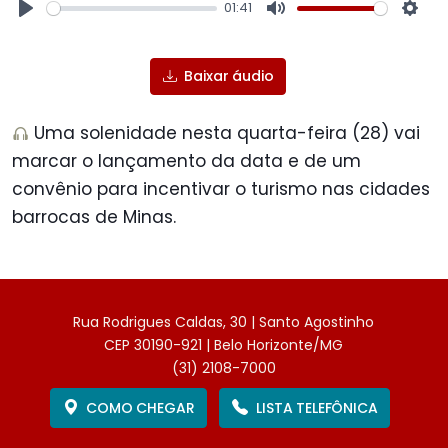
01:41
Play
Mute
Sett
Baixar áudio
Uma solenidade nesta quarta-feira (28) vai
marcar o lançamento da data e de um
convênio para incentivar o turismo nas cidades
barrocas de Minas.
Rua Rodrigues Caldas, 30 | Santo Agostinho
CEP 30190-921 | Belo Horizonte/MG
(31) 2108-7000
COMO CHEGAR
LISTA TELEFÔNICA