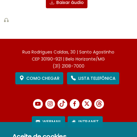
Baixar áudio
Rua Rodrigues Caldas, 30 | Santo Agostinho
CEP 30190-921 | Belo Horizonte/MG
(31) 2108-7000
COMO CHEGAR
LISTA TELEFÔNICA
WEBMAIL
INTRANET
Aceite de cookies