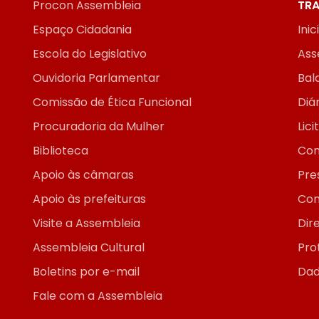
Procon Assembleia
TRA
Espaço Cidadania
Inic
Escola do Legislativo
Ass
Ouvidoria Parlamentar
Bal
Comissão de Ética Funcional
Diár
Procuradoria da Mulher
Lic
Biblioteca
Con
Apoio às câmaras
Pre
Apoio às prefeituras
Con
Visite a Assembleia
Dir
Assembleia Cultural
Pro
Boletins por e-mail
Dad
Fale com a Assembleia