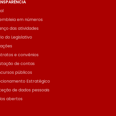
NSPARÊNCIA
ial
embleia em números
anço das atividades
io do Legislativo
itações
tratos e convênios
stação de contas
cursos públicos
ecionamento Estratégico
teção de dados pessoais
os abertos