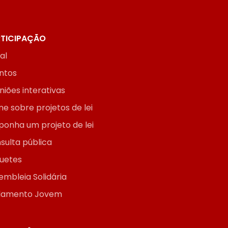
TICIPAÇÃO
ial
ntos
niões interativas
ne sobre projetos de lei
ponha um projeto de lei
sulta pública
uetes
embleia Solidária
lamento Jovem