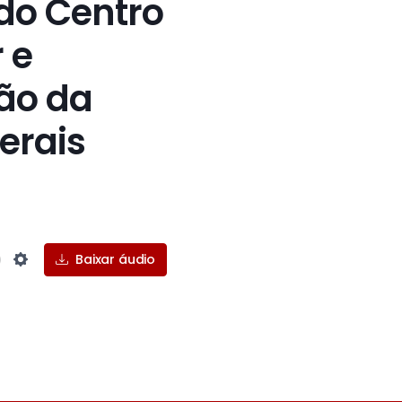
do Centro
 e
ção da
erais
Baixar áudio
Settings