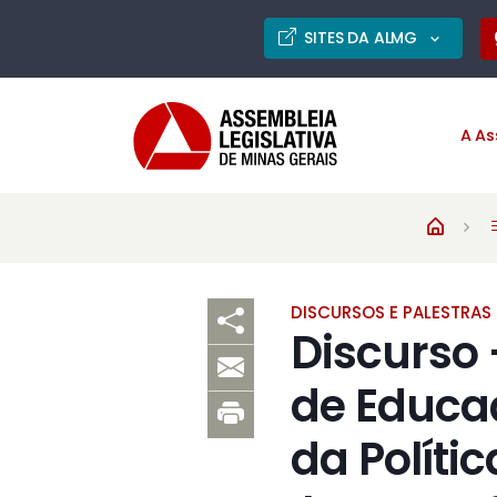
SITES DA ALMG
A As
DISCURSOS E PALESTRAS
Discurso 
de Educa
da Políti