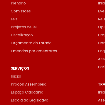
Plenário
Inic
Comissões
Eve
Leis
Reu
Projetos de lei
Opi
Fiscalização
Pro
Orçamento do Estado
Con
Emendas parlamentares
Enq
Ass
Par
SERVIÇOS
Inicial
Procon Assembleia
TRA
Espaço Cidadania
Inic
Escola do Legislativo
Ass