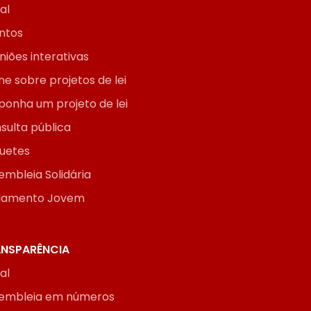
ial
ntos
niões interativas
ne sobre projetos de lei
ponha um projeto de lei
sulta pública
uetes
embleia Solidária
lamento Jovem
NSPARÊNCIA
ial
embleia em números