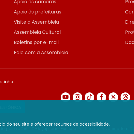
Apoio às câmaras
Pre
Apoio às prefeituras
Con
Visite a Assembleia
Dir
Assembleia Cultural
Pro
Boletins por e-mail
Dad
Fale com a Assembleia
ostinho
TELEFÔNICA
ia do seu site e oferecer recursos de acessibilidade.
gido pelo reCAPTCHA (aplicam-se sua
Política de Privacidade
e
T