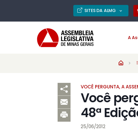
SITES DA ALMG
A As
VOCÊ PERGUNTA, A ASSE
Você per
48ª Ediçã
25/06/2012