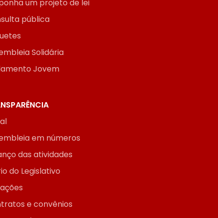
ponha um projeto de lei
sulta pública
uetes
embleia Solidária
lamento Jovem
NSPARÊNCIA
ial
embleia em números
anço das atividades
io do Legislativo
itações
tratos e convênios