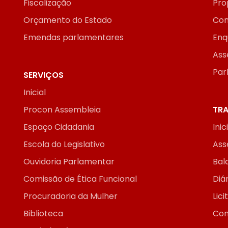
Fiscalização
Pro
Orçamento do Estado
Con
Emendas parlamentares
Enq
Ass
Par
SERVIÇOS
Inicial
Procon Assembleia
TRA
Espaço Cidadania
Inic
Escola do Legislativo
Ass
Ouvidoria Parlamentar
Bal
Comissão de Ética Funcional
Diár
Procuradoria da Mulher
Lic
Biblioteca
Con