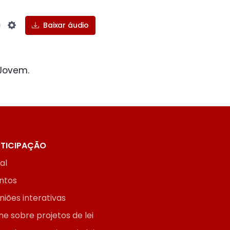
Baixar áudio
Settings
Jovem.
TICIPAÇÃO
ial
ntos
niões interativas
ne sobre projetos de lei