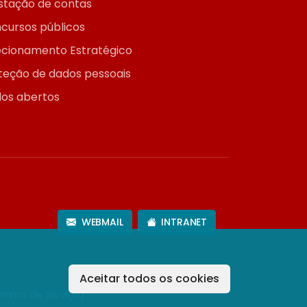
stação de contas
cursos públicos
ecionamento Estratégico
teção de dados pessoais
os abertos
WEBMAIL
INTRANET
Aceitar todos os cookies
ermos de Serviço
).