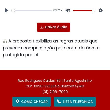
03:25
Play
Mute
Sett
Baixar áudio
A proposta flexibiliza as regras atuais que
preveem compensação pelo corte da árvore
protegida por lei.
Rua Rodrigues Caldas, 30 | Santo Agostinho
CEP 30190-921 | Belo Horizonte/MG
(31) 2108-7000
COMO CHEGAR
LISTA TELEFÔNICA