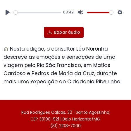
03:49
Play
Mute
Sett
Baixar áudio
Nesta edição, o consultor Léo Noronha
descreve as emoções e sensações de uma
viagem pelo Rio São Francisco, em Matias
Cardoso e Pedras de Maria da Cruz, durante
mais uma expedição do Cidadania Ribeirinha.
Rua Rodrigues Caldas, 30 | Santo Agostinho
CEP 30190-921 | Belo Horizonte/MG
(31) 2108-7000