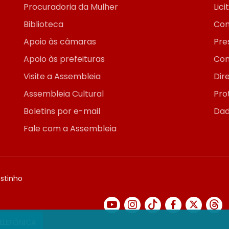
Procuradoria da Mulher
Lic
Biblioteca
Con
Apoio às câmaras
Pre
Apoio às prefeituras
Con
Visite a Assembleia
Dir
Assembleia Cultural
Pro
Boletins por e-mail
Dad
Fale com a Assembleia
ostinho
TELEFÔNICA