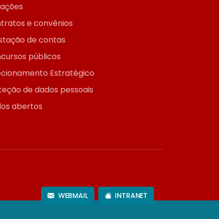
itações
tratos e convênios
stação de contas
cursos públicos
ecionamento Estratégico
teção de dados pessoais
os abertos
WEBMAIL
INTRANET