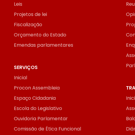
Leis
Reu
Projetos de lei
Opi
Fiscalização
Pro
Orçamento do Estado
Con
Emendas parlamentares
Enq
Ass
Par
SERVIÇOS
Inicial
Procon Assembleia
TRA
Espaço Cidadania
Inic
Escola do Legislativo
Ass
Ouvidoria Parlamentar
Bal
Comissão de Ética Funcional
Diár