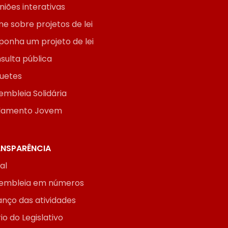
niões interativas
ne sobre projetos de lei
ponha um projeto de lei
sulta pública
uetes
embleia Solidária
lamento Jovem
NSPARÊNCIA
ial
embleia em números
anço das atividades
io do Legislativo