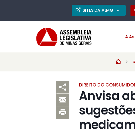
SITES DA ALMG
A As
DIREITO DO CONSUMIDO
Anvisa ab
sugestões
medicam