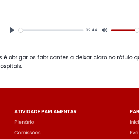
02:44
Play
Mute
é obrigar os fabricantes a deixar claro no rótulo 
ospitais.
ATIVIDADE PARLAMENTAR
PAR
Plenário
Inic
Comissões
Eve