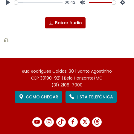
00:42
Play
Mute
Sett
Baixar áudio
Rua Rodrigues Caldas, 30 | Santo Agostinho
CEP 30190-921 | Belo Horizonte/MG
(31) 2108-7000
COMO CHEGAR
LISTA TELEFÔNICA